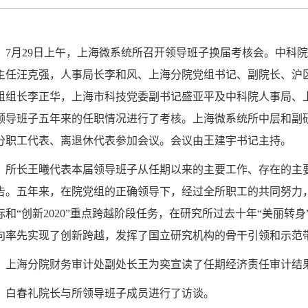
7
月
29
日上午，上海微系统所召开领导班子换届考核会。中科院
主任汪克强，人事局长李和风、上海分院党组书记、副院长、沪
组组长李正华，上海市科技党委副书记盛亚平及中科院人事局、
领导班子五年来的任职情况进行了考核。上海微系统所中层和副
分职工代表、离退休代表参加会议。会议由王建宇书记主持。
所长王曦代表本届领导班子从任期以来的主要工作、存在的主
告。五年来，在院党组的正确领导下，经过全所职工的共同努力
标和“创新
2020
”重点跨越阶段任务，在研究所过去十年“美丽转身
向率先实现了创新跨越，发挥了国立研究机构的骨干引领和示范
上海分院财务审计处副处长王为奕宣读了任期经济责任审计结
白春礼院长与所领导班子成员进行了访谈。