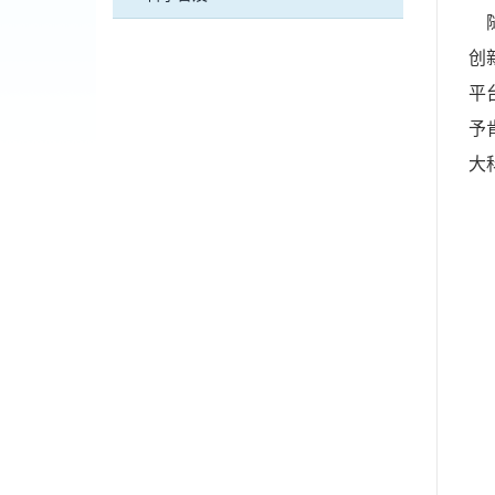
随
创
平
予
大