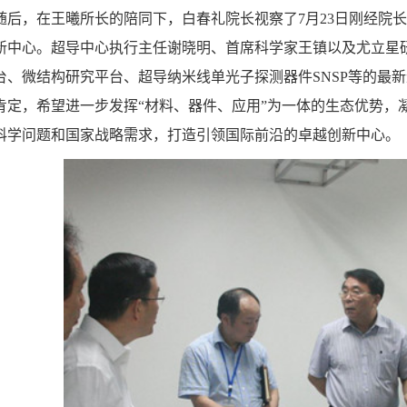
后，在王曦所长的陪同下，白春礼院长视察了
7
月
23
日刚经院长
新中心。超导中心执行主任谢晓明、首席科学家王镇以及尤立星
台、微结构研究平
台、超导纳米线单光子探测器件
SNSP
等的最新
肯定，希望进一步发挥
“
材料、器件、应用
”
为一体的生态优势，
科学问题和国家战略需求，打造引领国际前沿的卓越创新中心。