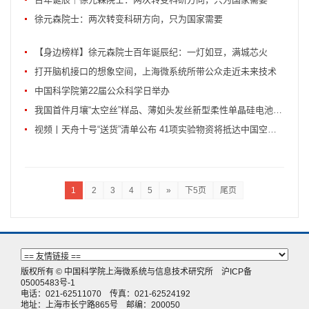
徐元森院士：两次转变科研方向，只为国家需要
【身边榜样】徐元森院士百年诞辰纪：一灯如豆，满城芯火
打开脑机接口的想象空间，上海微系统所带公众走近未来技术
中国科学院第22届公众科学日举办
我国首件月壤“太空丝”样品、薄如头发丝新型柔性单晶硅电池随天舟十号开展太空实验
视频丨天舟十号“送货”清单公布 41项实验物资将抵达中国空间站
1
2
3
4
5
»
下5页
尾页
版权所有 © 中国科学院上海微系统与信息技术研究所
沪ICP备
05005483号-1
电话：021-62511070 传真：021-62524192
地址：上海市长宁路865号 邮编：200050