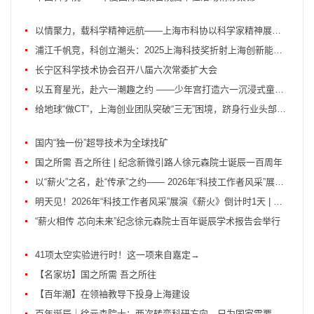
以情聚力，载科学精神远航——上海市科协以科学家精神展演赋能高水平科技自立自强
浦江千帆竞，科创立潮头：2025上海科技奖折射上海创新能级持续跃升
长宁区科学技术协会召开八届六次常委扩大会
以五育星光，赴六一潮趣之约 ——少年宫打造六一沉浸式童趣盛宴
给地球“做CT”，上海创业团队突破“三无”困境，跻身行业头部拿下海外订单
国内“独一份”超导技术为全球找矿
国之所需 吾之所往 | 纪念新微引路人徐元森院士诞辰一百周年
以“薪火”之名，赴“传承”之约—— 2026年“科技工作者风采”展演再起新篇
明天见！2026年“科技工作者风采”展演《薪火》倒计时1天 | 一键预约+观演中奖名单...
“薪火相传 芯向未来”纪念徐元森院士百年诞辰学术报告会举行
41项太空实验进行时！这一项来自嘉定→
【名家坊】国之所需 吾之所往
【百年潮】在领袖教导下投身上海建设
百年诞辰｜徐元森院士：两次转变科研方向，只为国家需要