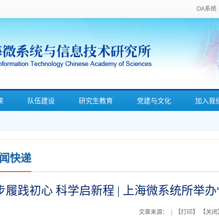
OA系统
果
队伍建设
研究生教育
党建与文化
加入我
闻快递
步履践初心 科学启新程 | 上海微系统所举
文章来源：
| 【
打印
】 【
关闭