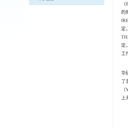
（
的
f
定
T
定
工
该
华
了
（
上