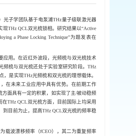
光子学团队基于电泵浦THz量子级联激光器
z QCL双光梳锁相。研究结果以“Active
s Employing a Phase Locking Technique”为题发表在
应用。在近红外波段，光频梳与双光梳技术
光频梳与双光梳还处于实验室研究阶段。THz
点，是实现THz光频梳和双光梳的理想载体。
耗），在未来工业应用中具有优势。在前期工作
光梳方面具有一定的积累，如实现了主/被动稳频
而在THz QCL双光梳方面，目前国际上均采用
。到目前为止，提高THz QCL双光梳的频率稳
载波漂移频率（fCEO），其二为重复频率