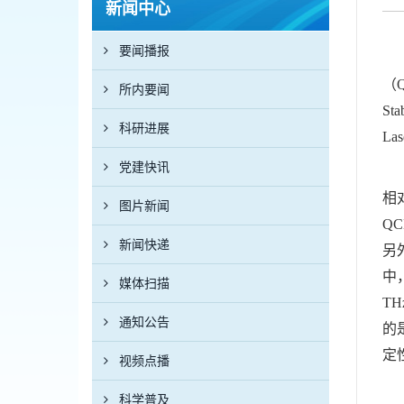
新闻中心
要闻播报
近
（
所内要闻
Sta
科研进展
La
党建快讯
光
相
图片新闻
Q
新闻快递
另
中
媒体扫描
T
通知公告
的
定
视频点播
一
科学普及