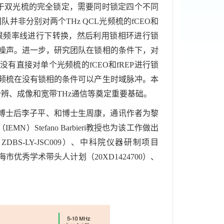
而对于双光梳的完全锁定，需要同时锁定四个不同
并非分别对两个THz QCL光频梳的fCEO和
的一根频率线进行下转换，然后利用锁相环进行锁
位噪声。进一步，研究团队在锁相的条件下，对
没有直接对单个光频梳的fCEO和fREP进行锁
光频梳在没有锁相的条件可以产生时域脉冲。本
分辨、成像和宽带THz通信等奠定重要基础。
士后李子平、和博士生周康，通讯作者为黎
Stefano Barbieri教授也为该工作做出
S-LY-JSC009）、中科院仪器研制项目
上海市优秀学术带头人计划（20XD1424700）、