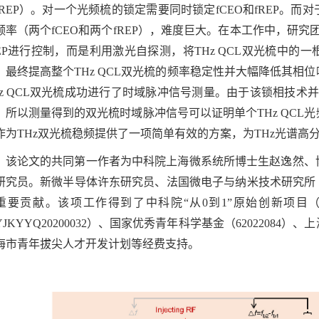
fREP）。对一个光频梳的锁定需要同时锁定fCEO和fREP。
频率（两个fCEO和两个fREP），难度巨大。在本工作中，研究团队
REP进行控制，而是利用激光自探测，将THz QCL双光梳中
，最终提高整个THz QCL双光梳的频率稳定性并大幅降低其相
Hz QCL双光梳成功进行了时域脉冲信号测量。由于该锁相技术并
，所以测量得到的双光梳时域脉冲信号可以证明单个THz QCL
作为THz双光梳稳频提供了一项简单有效的方案，为THz光谱高
论文的共同第一作者为中科院上海微系统所博士生赵逸然、博
研究员。新微半导体许东研究员、法国微电子与纳米技术研究所（IEMN）
重要贡献。该项工作得到了中科院“从0到1”原始创新项目（ZDB
YJKYYQ20200032）、国家优秀青年科学基金（62022084）、
海市青年拔尖人才开发计划等经费支持。