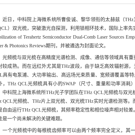
日，中科院上海微系统所曹俊诚、黎华领衔的太赫兹（THz）
QCL）双光梳，突破激光自探测，利用锁相环技术，国际上率先实现TH
bilization of Terahertz Semiconductor Dual‐Comb Laser Source
ser & Photonics Reviews期刊，并被遴选为封面论文。
频梳与双光梳在高精度光谱检测、成像、通信等领域具有重要
对较成熟。而在远红外尤其是THz波段，由于缺乏高效辐射源，
CL具有电泵浦、大功率输出、高远场光束质量、宽频谱覆盖等特
外，THz QCL光频梳具有小的SWAP（尺寸、重量和功率消
，中科院上海微系统所THz光子学团队在THz QCL光频梳与双
Hz QCL光频梳、THz片上双光梳、双光梳THz实时光谱检测等。
是自由运行THz QCL光频梳，其频率稳定性和相位噪声相对较差
性是一个尚未解决的关键难题。
个光频梳中的每根梳齿频率可以由两个频率完全定义，其一为