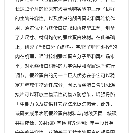
长达
12
个月的临床前犬类动物实验中显示了良好
的生物兼容性，以及优良的颅骨固定和再连接作
用。通过优化蚕丝蛋白提取和再成型工艺，制备
了大尺寸、材料均匀的蚕丝蛋白块材。在此基础
上，研究了“蛋白分子结构
-
力学
/
降解特性调控”的
内在机理，通过控制蚕丝蛋白分子量和再结晶水
平，对蚕丝蛋白材料的力学强度和降解速率进行
调节。蚕丝蛋白的另一个巨大优势在于它可以稳
定并释放生物活性成分，因此蚕丝蛋白骨钉和连
接片可以释放生物活性药物以防感染，增强骨骼
再生能力以及提供其它疗法来促进愈合。此外，
该研究成果表明蚕丝蛋白材料与
γ
射线灭菌、核磁
共振成像、
X
射线医学检测等现有医学手段具有
完美的兼容性。这种基于天然生物蛋白的颅骨固