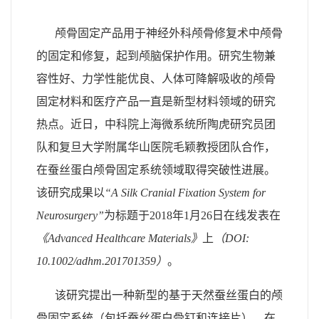
颅骨固定产品用于神经外科颅骨修复术中颅骨
的固定和修复，起到颅脑保护作用。研究生物兼
容性好、力学性能优良、人体可降解吸收的颅骨
固定材料和医疗产品一直是新型材料领域的研究
热点。近日，中科院上海微系统所陶虎研究员团
队和复旦大学附属华山医院毛颖教授团队合作，
在蚕丝蛋白颅骨固定系统领域取得突破性进展。
该研究成果以
“
A Silk Cranial Fixation System for
Neurosurgery
”
为标题于
2018
年
1
月
26
日在线发表在
《
Advanced Healthcare Materials
》
上
（
DOI:
10.1002/adhm.201701359
）
。
该研究提出一种新型的基于天然蚕丝蛋白的颅
骨固定系统（包括蚕丝蛋白骨钉和连接片），在