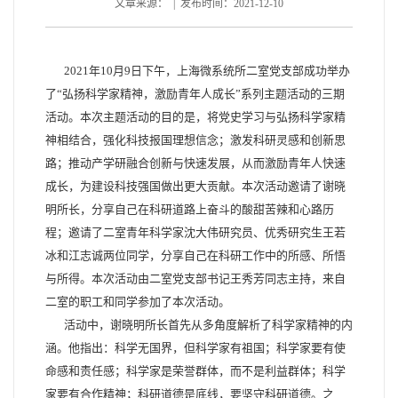
文章来源： | 发布时间：2021-12-10
2021
年
10
月
9
日下午，上海微系统所二室党支部成功举办
了“弘扬科学家精神，激励青年人成长”系列主题活动的三期
活动。本次主题活动的目的是，将党史学习与弘扬科学家精
神相结合，强化科技报国理想信念；激发科研灵感和创新思
路；推动产学研融合创新与快速发展，从而激励青年人快速
成长，为建设科技强国做出更大贡献。本次活动邀请了谢晓
明所长，分享自己在科研道路上奋斗的酸甜苦辣和心路历
程；邀请了二室青年科学家沈大伟研究员、优秀研究生王若
冰和江志诚两位同学，分享自己在科研工作中的所感、所悟
与所得。本次活动由二室党支部书记王秀芳同志主持，来自
二室的职工和同学参加了本次活动。
活动中，谢晓明所长首先从多角度解析了科学家精神的内
涵。他指出：科学无国界，但科学家有祖国；科学家要有使
命感和责任感；科学家是荣誉群体，而不是利益群体；科学
家要有合作精神；科研道德是底线，要坚守科研道德。之