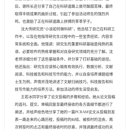
后，谢所长还分享了自己在科研道路上尝尽酸甜苦辣，最终
取得丰硕成果的曲折过程，引起了参加活动师生的强烈共
鸣，也激励了正在科研道路上拼搏的莘莘学子。
沈大伟研究员“小谈如何做科研”，他总结了自己在科研工
作中，以及在他指导研究生过程中的一些宝贵经验，内容非
常系统和全面。他强调：研究生的重要科研基础是纯熟的英
语、必要软件的熟练掌握和对自身研究领域的充分了解。沈
老师详细分析了这些基础条件，并分享了打好基础的途径。
他还指出：研究生应该核心锻炼有效执行、数据分析、文献
阅读、科技报告和科技写作的能力，并以自身培养课题组博
士生为例，声情并茂地讲述了文献归纳技巧，科技报告和科
技写作能力的培养方法。参加活动的师生深受启发。
王若冰同学分享了论文投稿的步骤和经验。她从论文投稿
的选刊、提交、审稿回复至最终接收的各方面细节都进行了
阐述，并绘声绘色地分享了她的一篇
PCRAM
论文从投稿到发
表一路走来的心路历程，投稿时的纠结、被拒时的沮丧、再
次转投时的忐忑和最终接收时的欣喜，并强调最终成功的关