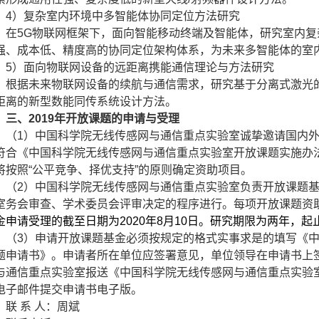
4
）复杂室内环境中多智能体协同定位方法研究
在
5G
物联网框架下，面向智能移动终端及智能体，研究室内复
强、成本低、精度高的协同定位架构体系，为未来多智能体的室
5
）面向物联网设备的远距离携能通信理论与方法研究
根据未来物联网设备的续航与通信需求，研究基于分离式激光
距离的新型数能同传系统设计方法。
三、
2019
年开放课题的申请与受理
（
1
）中国科学院无线传感网与通信重点实验室诚挚邀请国内
符合《中国科学院无线传感网与通信重点实验室开放课题实施办
将按照“公平竞争、择优支持”的原则确定资助项目。
（
2
）中国科学院无线传感网与通信重点实验室负责开放课题
室务会审查、学术委员会评审决定的程序进行。每项开放课题资
金申请受理的截至日期为
2020
年
8
月
10
日。研究期限为两年，起
（
3
）申请开放课题基金必须按规定的格式实事求是的填写《
题申请书》。申请者所在单位应签署意见，单位领导在申请书上
与通信重点实验室报送《中国科学院无线传感网与通信重点实验
电子邮件提交申请书电子版。
联 系 人：周斌