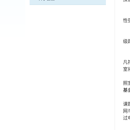
性
级
凡
室
照
基
课
网
过