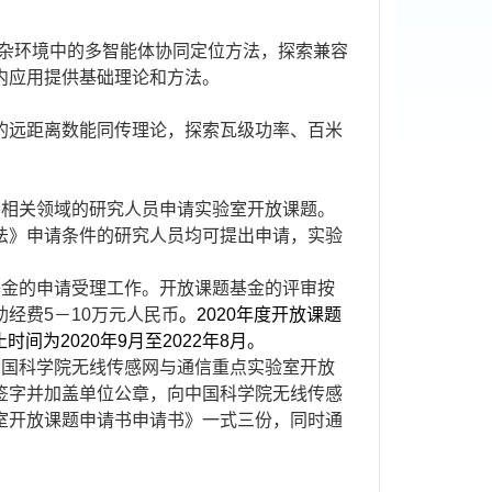
杂环境中的多智能体协同定位方法，探索兼容
内应用提供基础理论和方法。
的远距离数能同传理论，探索瓦级功率、百米
外相关领域的研究人员申请实验室开放课题。
法》申请条件的研究人员均可提出申请，实验
基金的申请受理工作。开放课题基金的评审按
助经费
5
－
10
万元人民币
。
2020
年度开放课题
止时间为
2020
年
9
月至
2022
年
8
月。
中国科学院无线传感网与通信重点实验室开放
签字并加盖单位公章，向中国科学院无线传感
室开放课题申请书申请书》一式三份，同时通