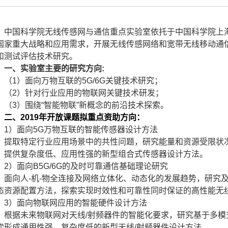
中国科学院无线传感网与通信重点实验室依托于中国科学院上
国家重大战略和应用需求，开展无线传感网络和宽带无线移动通
和测试评估技术研究。
一、实验室主要的研究方向
:
（
1
）面向万物互联的
5G/6G
关键技术研究；
（
2
）针对行业应用的物联网关键技术研发；
（
3
）围绕“智能物联”新概念的前沿技术探索。
二、
2019
年开放课题拟重点资助方向：
1
）面向
5G
万物互联的智能传感器设计方法
提取特定行业应用场景中的共性问题，研究能量和资源受限状
，提供复杂度低、应用性强的新型组合式传感器设计方法。
2
）面向
B5G/6G
的及时可靠通信基础理论研究
面向人
-
机
-
物全连接及网络立体化、动态化的发展趋势，研究
态资源配置方法，探索实现时效性和可靠性同时保证的高性能无
3
）面向物联网应用的智能硬件设计方法
根据未来物联网对天线
/
射频器件的智能化要求，研究基于多模
索形成通用性强、复杂度低的新型天线
/
射频器件设计方法。