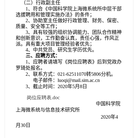
（二）行政副主任
1
、符合《中国科学院上海微系统所中层干部
选拔聘用和管理实施办法》的条件；
2
、协助室主任做好行政管理、财务、保密、
质量、安全等工作；
3
、具有较强的组织协调能力、团队合作精神
和创新意识，工作勤奋认真，责任心强，作风正
派。具有重大项目管理经验者优先；
4
、中共党员、研究生学历优先。
三、应聘方式：
1
、应聘者请填写《岗位应聘表》后到党政办
罗琦处报名。
2
、联系方式：
021-62511070
转
5806
分机。
电子邮件：
luoqi@mail.sim.ac.cn
3
、截止时间：
2020
年
5
月
8
日
岗位应聘表.doc
中国科学院
上海微系统与信息技术研究所
2020
年
4
月
30
日