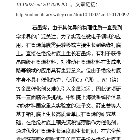
10.1002/smll.201700929
）
。
文章链接：
http://onlinelibrary.wiley.com/doi/10.1002/smll.201700929/full
石墨烯，由于其优异的物理性质一直受到
学术界的广泛关注，为了实现在微电子领域的应
用，石墨烯薄膜需要转移或直接生长到绝缘衬底
上。直接在绝缘衬底上生长石墨烯，有利于获得
晶圆级石墨烯材料，对推动石墨烯材料在集成电
路等领域的应用具有重要意义。但由于绝缘衬底
本身不具有催化能力，使用
Cu
（铜）、
Ni
（镍）
等金属催化剂又难免引入金属沾污，因此该项研
究一直面临许多挑战。中科院上海微系统所信息
功能材料国家重点实验室的汪子文、薛忠营等人
基于锗衬底上生长高质量单层石墨烯的研究基
础，在绝缘衬底上预先沉积锗薄膜作为催化剂，
通过优化石墨烯生长温度和生长时间，在完全蒸
发掉锗薄膜的同时实现单层石墨烯在绝缘衬底表