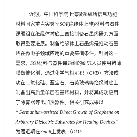
近期，中国科学院上海微系统所信息功能
材料国家重点实验室
SOI
(
绝缘体上硅
)
材料与器件
课题组在绝缘体衬底上直接制备石墨烯研究方面
取得重要进展。制备绝缘体上石墨烯是推动石墨
烯在微电子领域应用的重要基础条件，针对这一
需求，
SOI
材料与器件课题组的研究人员使用锗薄
膜做催化剂，通过化学气相沉积（
CVD
）方法成
功在二氧化硅、蓝宝石、石英玻璃等绝缘衬底上
制备出高质量单层石墨烯材料，并将其成功应用
于除雾器等电加热器件。相关研究成果以
“
Germanium-assisted Direct Growth of Graphene on
Arbitrary
Dielectric Substrate
s for Heating Devices
”
为题近期在
Small
上发表 （
DOI: