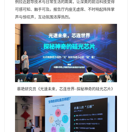
例拉近超导技术与日常生活的距离，让深奥的前沿科技变得
可感可知、触手可及。报告厅内座无虚席、不时响起阵阵掌
声与惊叹声，互动氛围浓厚热烈。
蔡
艳研究员《光速未来，芯连世界–探秘神奇的硅光芯片》