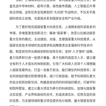
盖先进半导体材料、超导计算、高性能传感器、人工智能芯片等
前沿领域。这些任务呈现典型的“大兵团”作战特点，不仅关乎我
国科技自立自强，也直接关系到国家安全和产业升级。
为了更好地完成国家重大科技任务，上海微系统所采取系列
举措，多维度激发创新活力：瞄准“国家事”，改变以往被动接受
重大任务的模式，主动谋划、对接、支撑国家重大科技需求，从
国家信息技术领域的急迫需求和战略需求出发凝练科学技术问
题，制定研究所长期规划和阶段性任务；坚持“人才强所”战略，
着力培养和引进一批德才兼备、勇于创新的高层次人才，建立健
全有利于人才成长的体制机制，引导广大科研人员将个人理想融
入国家发展伟业，打造一支敢于担当、能打硬仗的科技铁军；深
化科研组织模式和管理改革，减少行政层级，赋予科研团队更大
的自主权和创新空间，构建高效协同的科研组织模式；打破学科
和院所壁垒，建立以重大项目为牵引的科研团队，加强与国家重
点实验室、产业界和高校的合作，形成资源互补、优势互促的良
好态势，为关键领域和重点项目提供充分保障，最大限度发挥资