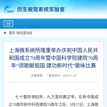
Toggle
navigation
首页
>
研究室动态
上海微系统所隆重举办庆祝中国人民共
和国成立70周年暨中国科学院建院70周
年“颂歌献祖国 建功新时代”歌咏比赛
文章来源： | 发布时间：2019-11-29
七十载惊涛拍岸，九万里风鹏正举。在新中国成
立
70
周年和中科院建院
70
周年之际，
9
月
27
日，上海微