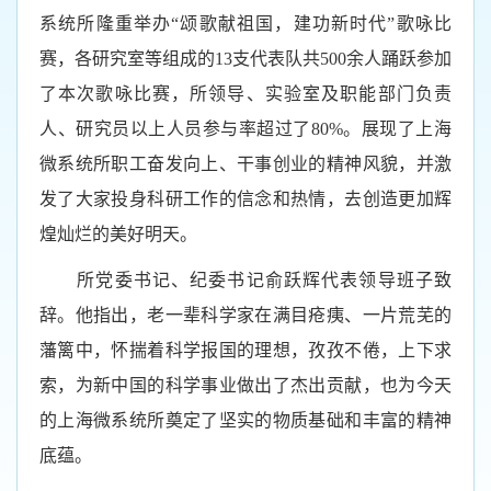
系统所隆重举办“颂歌献祖国，建功新时代”歌咏比
赛，各研究室等组成的
13
支代表队共
500
余人踊跃参加
了本次歌咏比赛，所领导、实验室及职能部门负责
人、研究员以上人员参与率超过了
80%
。展现了上海
微系统所职工奋发向上、干事创业的精神风貌，并激
发了大家投身科研工作的信念和热情，去创造更加辉
煌灿烂的美好明天。
所党委书记、纪委书记俞跃辉代表领导班子致
辞。他指出，
老一辈科学家在满目疮痍、一片荒芜的
藩篱中，怀揣着科学报国的理想，孜孜不倦，上下求
索，为新中国的科学事业做出了杰出贡献，也为今天
的上海微系统所奠定了坚实的物质基础和丰富的精神
底蕴。