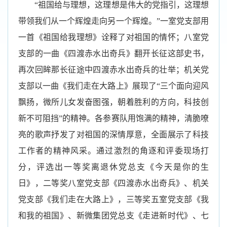
“
祖国给与理想，这理想是伟大的党指引，这理想
带领我们从一个辉煌走向另一个辉煌。
”一室党支部用
一首《祖国给我理想》诠释了对祖国的情怀；八室党
支部的一曲《四渡赤水出奇兵》
翻开长征这部史书，
再次回眸那长征途中四渡赤水出奇兵的壮举；
机关党
支部以一曲《我们走在大路上》展现了“三个面向迎风
飘扬，微所儿女发奋图强，朝着胜利的方向，科技创
新不可阻挡”的精神。
各参赛队用饱满的精神，清脆嘹
亮的歌声抒发了对祖国的深情厚意，
全面展示了科技
工作者的精
神风采。通过激烈的角逐和评委现场打
分，评选出一等奖
离退休党总支《今天是你的生
日》，二等奖八室党支部《四渡赤水出奇兵》、机关
党支部《我们走在大路上》，三等奖五室党支部《我
和我的祖国》、新微集团党总支《走进新时代》、七