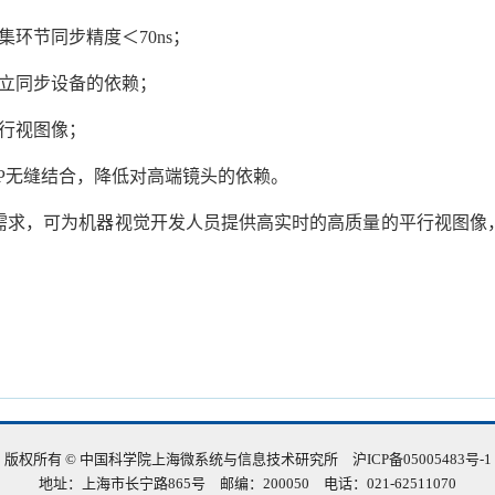
集环节同步精度＜
70ns
；
立同步设备的依赖；
行视图像；
P
无缝结合，降低对高端镜头的依赖。
需求，可为机器视觉开发人员提供高实时的高质量的平行视图像
版权所有 © 中国科学院上海微系统与信息技术研究所
沪ICP备05005483号-1
地址：上海市长宁路865号 邮编：200050 电话：021-62511070