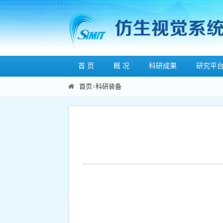
首 页
概 况
科研成果
研究平
首页
>
科研装备