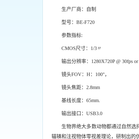
生产厂商：自制
型号：
BE-F720
参数指标
:
CMOS
尺寸：
1/3
〃
输出分辨率：
1280X720P @ 30fps or 
镜头
FOV
：
H
：
100
°，
镜头焦距：
2.8mm
基线长度：
65mm.
输出接口：
USB3.0
生物界绝大多数动物都通过自然选
辐辏和注视物体零视差理论，研制出的